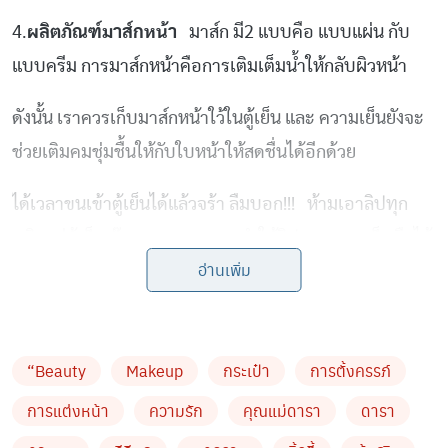
4.
ผลิตภัณฑ์มาส์กหน้า
มาส์ก มี2 แบบคือ แบบแผ่น กับ
แบบครีม การมาส์กหน้าคือการเติมเต็มน้ำให้กลับผิวหน้า
ดังนั้น เราควรเก็บมาส์กหน้าใว้ในตู้เย็น และ ความเย็นยังจะ
ช่วยเติมคมชุ่มชื้นให้กับใบหน้าให้สดชื่นได้อีกด้วย
ได้เวลาขนเข้าตู้เย็นได้แล้วจร้า ลืมบอก!!! ห้ามเอาลิปทุก
ชนิดแช่ตู้เย็นเด๊ดขาด เพราะจะทำให้ลิปของเราเหม็นหืนได้
อ่านเพิ่ม
นะคร่ะ………………..
by TVPOOL ONLINE
“Beauty
Makeup
กระเป๋า
การตั้งครรภ์
การแต่งหน้า
ความรัก
คุณแม่ดารา
ดารา