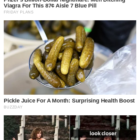
Viagra For This 87¢ Aisle 7 Blue Pill
FRIDAY PLANS
Pickle Juice For A Month: Surprising Health Boost
BUZZDAY