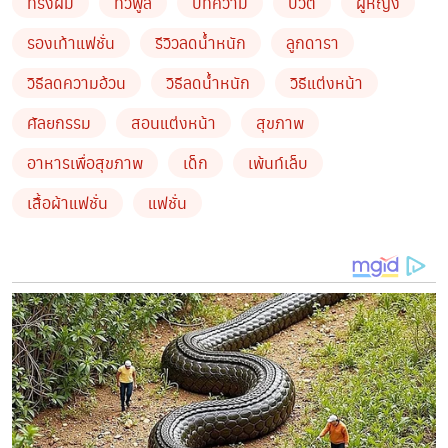
ทรงผม
ทีวีพูล
บทความ
บิ้วตี้
ผู้หญิง
รองเท้าแฟชั่น
รีวิวลดน้ำหนัก
ลูกดารา
วิธีลดความอ้วน
วิธีลดน้ำหนัก
วิธีแต่งหน้า
ศัลยกรรม
สอนแต่งหน้า
สุขภาพ
อาหารเพื่อสุขภาพ
เด็ก
เพ้นท์เล็บ
เสื้อผ้าแฟชั่น
แฟชั่น