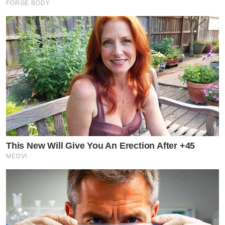
FORGE BODY
This New Will Give You An Erection After +45
MEDVI