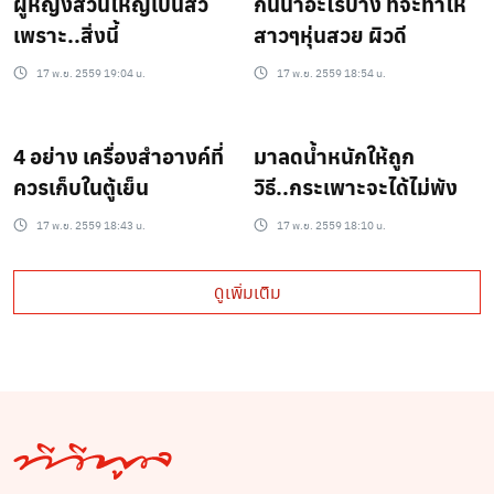
ผู้หญิงส่วนใหญ่เป็นสิว
กินน้ำอะไรบ้าง ที่จะทำให้
เพราะ..สิ่งนี้
สาวๆหุ่นสวย ผิวดี
17 พ.ย. 2559 19:04 น.
17 พ.ย. 2559 18:54 น.
4 อย่าง เครื่องสำอางค์ที่
มาลดน้ำหนักให้ถูก
ควรเก็บในตู้เย็น
วิธี..กระเพาะจะได้ไม่พัง
17 พ.ย. 2559 18:43 น.
17 พ.ย. 2559 18:10 น.
ดูเพิ่มเติม