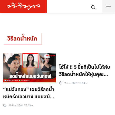
วิธีลดน้ำหนัก
โอ้โห้ !! 5 มื้อที่เป็นไปได้กับ
วิธีลดน้ำหนักให้หุ่นคุณ
กลับมาผอมเพียว
7 ก.ค. 2561 15:14 น.
“แม่วันทอง” เผยวิธีลดน้ำ
หนักรีดเอวบาง แบบสมัย
รัตนโกสินทร์ ง่ายมาก !
10 มี.ค. 2564 17:43 น.