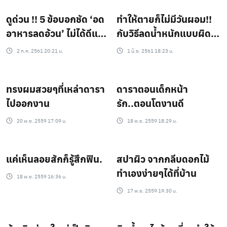
ดูด่วน !! 5 ข้อบอกชัด ‘อด
ทำให้ตายก็ไม่มีวันผอม!!
อาหารลดอ้วน’ ไม่ได้ดีแบบ
กับวิธีลดน้ำหนักแบบผิดๆ
ที่เราคิด
ที่คุณไม่เคยรู้
2 ก.ค. 2561 20:21 น.
1 มิ.ย. 2561 18:23 น.
ทรงผมสวยๆที่เหล่าดารา
ดาราตอนเด็กหน้า
ไปออกงาน
รัก..ตอนโตงานดี
20 พ.ย. 2559 17:09 น.
18 พ.ย. 2559 18:29 น.
แค่เห็นลอยสักก็รู้สึกฟิน.
สปาผิว จากกลีบดอกไม้
ทำเองง่ายๆได้ที่บ้าน
18 พ.ย. 2559 16:36 น.
17 พ.ย. 2559 19:30 น.