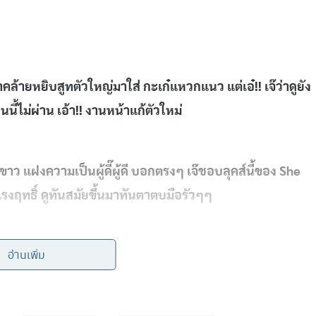
้ายหยิบสูทตัวใหญ่มาใส่ กะเก๋แหวกแนว แต่เอ๋!! เจ๊ว่าดูยัง
ี้ไม่ผ่าน เอ้า!! งานหน้าแก้ตัวใหม่
ว แฝงความเป็นผู้ดี๊ผู้ดี บอกตรงๆ เจ๊ชอบลุคส์นี้ของ She
แรงฤทธิ์ ดูทันสมัยขึ้นมาทันตาตบมือรัวๆๆ
อ่านเพิ่ม
วงอ่อนทั้งชุด บอกตรงๆ ดูยังไงก็เหมือนหยิบชุดคุณป้ามา
ทุกอย่างดูเยอะและล้น พักแป๊บค่ะลูก!!