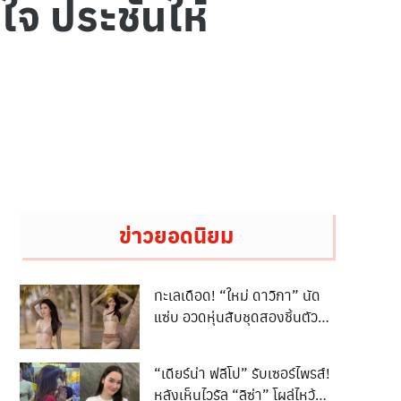
จ ประชันให้
ข่าวยอดนิยม
ทะเลเดือด! “ใหม่ ดาวิกา” นัด
แซ่บ อวดหุ่นสับชุดสองชิ้นตัวจิ๋ว
บิกินีตาข่ายกร้าวใจ
“เดียร์น่า ฟลีโป” รับเซอร์ไพรส์!
หลังเห็นไวรัล “ลิซ่า” โผล่ไหว้