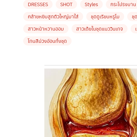
เต้ย
DRESSES
SHOT
Styles
กระโปรงบาน
พูดถึงชุดนี้ของ “สาวเต้ย” ที่มาในชุดแนววินเทจ 
คล้ายหยิบสูทตัวใหญ่มาใส่
ชุดดูเรียบหรูโม
ชุ
ชุด แต่งานนี้ที่โดดเด่นที่สุดก็ตรงสีปาก จี๊ดจ๊าดถึ
สาวหน้าหวานออม
สาวเต้ยในชุดแนววินเทจ
ปุ๊กลุ๊ก
โทนสีม่วงอ่อนทั้งชุด
อุ๊ยตาย!! เห็บแว้บแรกแอบตกใจกับชุดของ “สาวปุ๊ก
กับเสื้อคลุมลายทาง 3 สี ถึงแม้เสื้อผ้าหน้าผมจะดูเ
by TVPOOL ONLINE