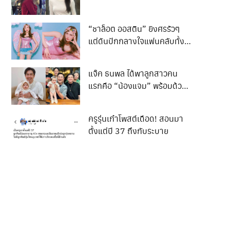
พระพิฆเนศห้วยขวาง
“ชาล็อต ออสติน” ยิงศรรัวๆ
แต่ดันปักกลางใจแฟนคลับทั้ง
ประเทศ
แจ๊ค ธนพล ได้พาลูกสาวคน
แรกคือ “น้องแจม” พร้อมด้วย
ภรรยา เอม รมิดา เดินทางไป
เข้าเยี่ยมและทำความเคารพ “ปู่
ครูรุ่นเก๋าโพสต์เดือด! สอนมา
เอก” เอกชัย ศรีวิชัย
ตั้งแต่ปี 37 ถึงกับระบาย