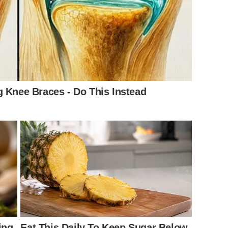
g Knee Braces - Do This Instead
ing
Eat This Daily To Keep Sugar Below