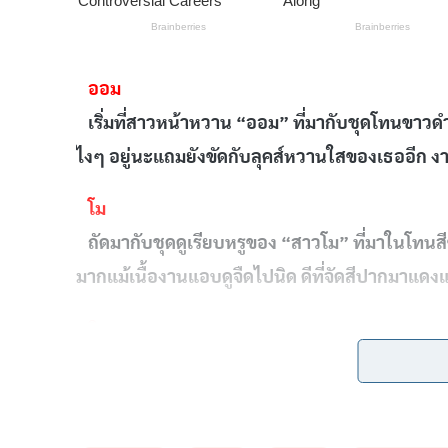
ออม
เริ่มที่สาวหน้าหวาน “ออม” ที่มากับชุดโทนขาวดำคล
ไงๆ อยู่นะแถมยังขัดกับลุคส์หวานใสของเธออีก งานน
โม
ถัดมากับชุดดูเรียบหรูของ “สาวโม” ที่มาในโทนสีขา
มากแม้เนื้องานแอบดูจืดไปนิด ดีที่จัดสีปากมาแดง
วิว
มาถึง “สาววิว” ในชุดลายดอกกระโปรงบานโทนสีม่
ใส่ ไม่ชอบใจจริงๆ ตรงสร้อยคอที่อลังวังเว่อร์ คือ