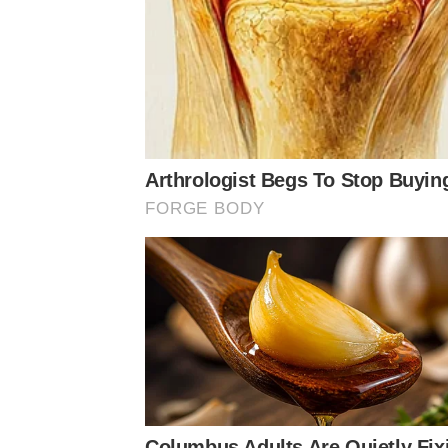
Arthrologist Begs To Stop Buyin
FORGE BODY
Columbus Adults Are Quietly Fix