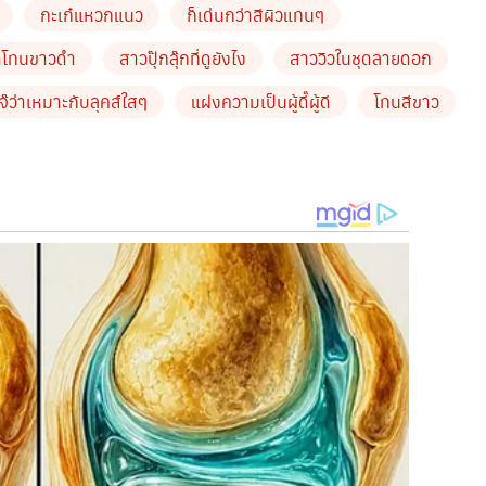
กะเก๋แหวกแนว
ก็เด่นกว่าสีผิวแทนๆ
เจ๊ว่าเหมาะกับลุคส์ใสๆ ปนลุยๆ ของเธอมาก รองเท้าก็เข้ากับ
ดโทนขาวดำ
สาวปุ๊กลุ๊กที่ดูยังไง
สาววิวในชุดลายดอก
งใจเอาใจไปโลด
เจ๊ว่าเหมาะกับลุคส์ใสๆ
แฝงความเป็นผู้ดี๊ผู้ดี
โทนสีขาว
ลุ๊ก” ที่ดูยังไงก็เด่นกว่าสีผิวแทนๆ ของเธอซะอีก เดรสสั้น
รียบร้อยแต่ยังไงก็ขัดหูขัดตาบอกไม่ถูก