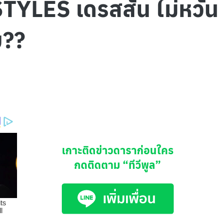
ES เดรสสั้น ไม่หวั่นใ
บ??
เกาะติดข่าวดาราก่อนใคร
กดติดตาม
“ทีวีพูล”