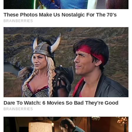
These Photos Make Us Nostalgic For The 70's
BRAINBERRIES
Dare To Watch: 6 Movies So Bad They're Good
BRAINBERRIES