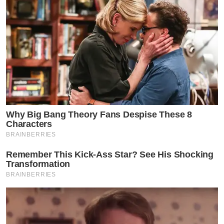
จนได้โบนัสเป็นนางเอกอีกครั้งใน
“มือปืนพ่อลูกติด”
ซึ่งก็
เรทติ้งกระฉูดอีกแล้ว กลายเป็นละครเย็นที่ทำสถิติเรทติ้งแซง
หน้าละครหลังข่าวในล็อตเดียวกันไปไกลแบบไม่เห็นฝุ่น
4. พระพาย- รมิดา ธีรพัฒน์
อีกหนึ่งนางเอกละครเย็นจากวิก
หมอชิต อายุ 20 ต้นๆ ประเดิมเรื่องแรก
“เกิดเป็นกา”
เมื่อ
ต้นปีนี้ ก็แจ้งเกิดเปรี้ยงปังสนั่นไปทั้งวงการ เพราะละครดรา
Why Big Bang Theory Fans Despise These 8
Characters
ม่าน้ำตานองได้ใจแฟนๆ จน กลายเป็นละครเย็นเรตติ้งเลข2
BRAINBERRIES
หลักเรื่องแรกของปี เรทติ้งแรงแซงละครหลังข่าวซะอีก แจ้ง
Remember This Kick-Ass Star? See His Shocking
เกิดได้ไม่นานก็มีข่าวอัพกระแสว่าถูกพระเอกร่วมช่องหนุ่ม
Transformation
BRAINBERRIES
“มิกค์ ทองระย้า”
ตามจีบ กระแสดีแบบนี้ ทางช่องส่งละคร
ใหม่
“รักกันมันแจ๋ว”
มาให้แล้ว
by TVPOOL ONLINE