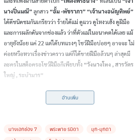
และที่เพิ่งผ่านสายตาไปก็
“เพลิงพระนาง”
ที่เล่นเป็น
“เจ้า
นางปิ่นมณี”
ลูกสาว
“อั้ม -พัชราภา”
“เจ้านางอนัญทิพย์”
ได้ดีชนิดชมกันเกรียวว่า ร้ายได้แม่ ดูแวว ดูโหงวเฮ้ง ดูฝีมือ
และการผลักดันจากช่องแล้ว ว่าที่ตัวแม่ในอนาคตได้เลย แม้
อายุยังน้อย แค่ 22 แต่ได้บทแรงๆ โชว์ฝีมือบ่อยๆ อาจจะ ไม่
ค่อยหวือหวาเรื่องข่าวคราว แต่ก็ได้ขายฝีมือล้วนๆ ล่าสุดมี
ละครในสต็อครอโชว์ฝีมือกีเพียบทั้ง
“วังนางโหง , สารวัตร
ใหญ่ , ระบำมาร”
อ่านเพิ่ม
2. มุก-มุกดา นรินทร์รักษ์
“มิสทีนไทยแลนด์ ปี 2011”
แต่
เพิ่งจะมีผลงานเมื่อปีที่แล้วนี้เอง ประเดิมด้วยบท
“ปารมี”
นางเอกช่อง 7
พระพาย รมิดา
มุก-มุกดา
ใน
“ขมิ้นกับปูน”
ดราม่าน้ำตาท่วมประชันรุ่นพี่ได้ชนิดไม่ถูก