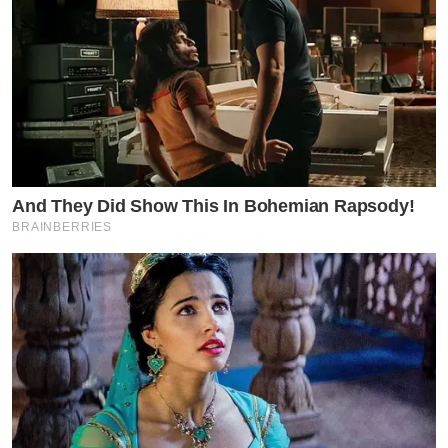
And They Did Show This In Bohemian Rapsody!
BRAINBERRIES