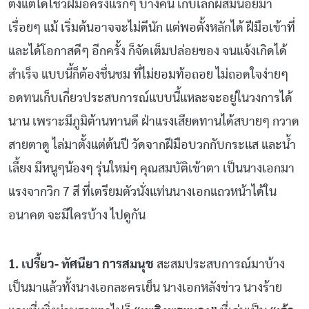
ตั้งแต่ได้โชว์ฝีมือครั้งแรกๆ บางคน เก็บเล็กผสมน้อยมา
เรื่อยๆ แม้ เริ่มต้นอาจจะไม่ดีนัก แต่พอตั้งหลักได้ ฝีมือเข้าที่
และได้โอกาสดีๆ อีกครั้ง ก็จัดเต็มปล่อยของ จนแจ้งเกิดได้
สำเร็จ แบบนี้ก็ต้องชื่นชม ที่ไม่ยอมท้อถอย ไม่ถอดใจง่ายๆ
อดทนเก็บเกี่ยวประสบการณ์แบบนี้แหละจะอยู่ในวงการได้
นาน เพราะมีภูมิต้านทานดี ฝ่าแรงเสียดทานได้สบายๆ กวาด
สายตาดู ไล่มาตั้งแต่ต้นปี วัดจากฝีมือบวกกับกระแส และน้ำ
เลี้ยง มีหนูๆน้องๆ รุ่นใหม่ๆ คุณสมบัติเข้าตา เป็นนางเอกมา
แรงจากวิก 7 สี ที่เตรียมตัวนั่งแท่นนางเอกแถวหน้าได้ใน
อนาคต จะมีใครบ้าง ไปดูกัน
1. เปรี้ยว- ทัศนียา การสมนุช
สะสมประสบการณ์มาบ้าง
เป็นมาแล้วทั้งนางเอกละครเย็น นางเอกหลังข่าว นางร้าย