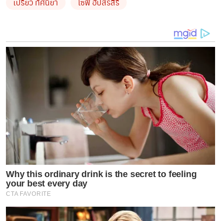
เปรี้ยว ทัศนียา
โซฟี่ อัปสรสิริ
กลืนหายไปในจอ จนเป็นที่ติดอกติดใจแฟนๆ ก่อนจะได้รับ
โอกาสดีอีกครั้ง ได้เป็นนางเอกเต็มตัว ในละครรีเมค
“มัสยา”
ประกบพระเอก
“มิกค์ ทองระย้า”
แล้วก็แจ้งเกิด
ทันทีตั้งแต่ละครลงจอไปไม่กี่ตอน เสียงชื่นชมทั้งความสวย
ขึ้นกล้อง ฝีไม้ลายมือ ดังก้องวิกหมอชิต อายุเพิ่งจะ 22
อนาคตบนเส้นทางสายนี้ยังไปได้อีกไกลเลย
3. โซฟี่- อัปสรสิริ อินทรคูสิน
นางเอกรุ่นเล็ก อายุเพิ่งจะ 19
ของวิกหมอชิต แต่ขึ้นแท่นนางเอกเต็มๆตัวไปแล้ว 2 เรื่อง
ติดๆ เห็นแววมาจากละครฟอร์มใหญ่
“คือหัตถาครอง
Why this ordinary drink is the secret to feeling
พิภพ”
ในบท
“แพรวพรรณราย”
ตอนอายุ 15 หยกๆ 16
your best every day
CTA FAVORITE
หย่อนๆ ประกบรุ่นพี่ๆได้สบายเลย มา เป็นนางเอกเต็มตัวใน
ละครเย็น
“นางฟ้าเปื้อนฝุ่น”
ก็ช่วยดันให้ละครเรตติ้งสวย