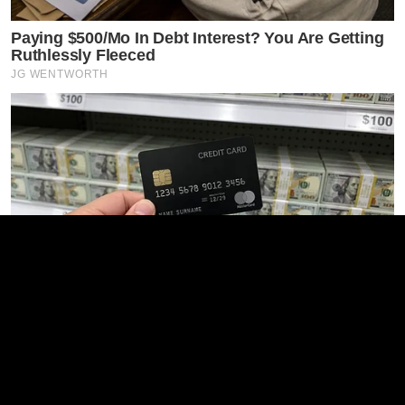
Paying $500/Mo In Debt Interest? You Are Getting
Ruthlessly Fleeced
JG WENTWORTH
$20k In Accumulated Debt? The Emergency
Hardship Break For 2026
JG WENTWORTH