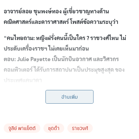
อาจารย์ลอย ชุนพงษ์ทอง ผู้เชี่ยวชาญทางด้าน
คณิตศาสตร์และดาราศาสตร์ โพสต์ข้อความระบุว่า
“
คนไทยถาม: หญิงฝรั่งคนนี้เป็นใคร ? ราชวงศ์ไหน ไม่
ประดับเครื่องราชฯ ไม่เคยเห็นมาก่อน
ตอบ: Julie Payette เป็นนักบินอวกาศ และวิศวกร
คอมพิวเตอร์ ได้รับการสถาปนาเป็นประมุขสูงสุด ของ
ประเทศแคนาดา
แคนาดา ยกย่องบุคคลธรรมดาที่ทำหน้าที่ของตนเองได้ดี
อ่านเพิ่ม
เยี่ยม ดำรงตำแหน่ง ประมุขสูงสุด Governor General
เทียบได้กับประธานาธิบดี (มีศักดิ์ เป็นตัวแทนของ Queen
Elizabeth) รับรองและวีโต้กฎหมายที่ออกโดยรัฐสภา และ
จูลีย์ พาแย็ตต์
ชุดดำ
ราชวงศ์
สั่งปลดนายกฯ ได้ ดำรงตำแหน่งคราวละ 5 ปี