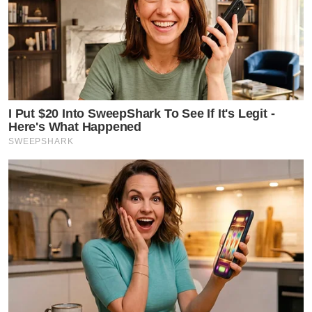
I Put $20 Into SweepShark To See If It's Legit -
Here's What Happened
SWEEPSHARK