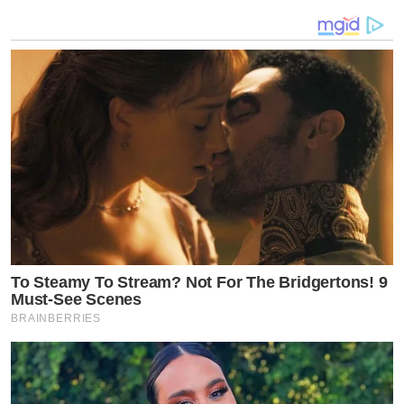
อนึ่งวิศวกรที่เก่ง ๆ ไม่ชอบสวมใส่เครื่องประดับครับ และ
เธอมาในฐานะของประมุขตัวจริง ไม่ใช่ตัวแทนของ
ประมุขที่ส่งมา เธอจึงนั่งหน้า เจ้าชาย เจ้าหญิงของหลาย
ประเทศ”
ทั้งนี้ ปัจจุบันแคนาดาใช้ระบอบการปกครองแบบ
ประชาธิปไตยโดยมีพระมหากษัตริย์เป็นประมุข โดยถือ
สมเด็จพระราชินีนาถเอลิซาเบธที่ 2 แห่งสหราชอาณาจักร
เป็นพระประมุขสูงสุด
To Steamy To Stream? Not For The Bridgertons! 9
by TVPOOL ONLINE
Must-See Scenes
BRAINBERRIES