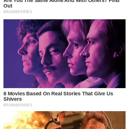
Are You The Same Alone And With Others? Find
Out
BRAINBERRIES
8 Movies Based On Real Stories That Give Us
Shivers
BRAINBERRIES