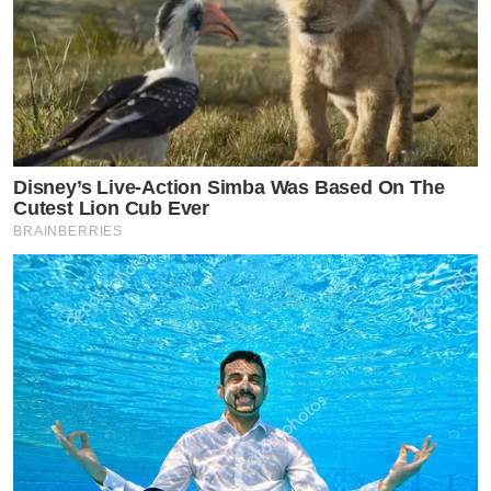
by TVPOOL ONLINE
Disney’s Live-Action Simba Was Based On The
Cutest Lion Cub Ever
BRAINBERRIES