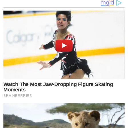
นำพริกชี้ฟ้าแดงตำกับกระเทียมให้เกือบละเอียด ตักใส่ถ้วย
ไว้
3.ตั้งไฟให้ร้อน ใส่น้ำมันแล้วตามด้วยพริกกับกระเทียมที่ตำ
ไว้ผัดให้หอม
4.ใส่กุ้งลงไปผัด ตามถ้วยข้าวโพดอ่อน คะน้าและถั่วฝักยาว
ผัดให้เข้ากัน
5.หลังจากผัดจนเข้ากันทั้งหมดแล้ว ให้ใส่เส้นมาม่าที่ลวกตาม
Watch The Most Jaw‑Dropping Figure Skating
ลงไป ปรุงรสด้วย น้ำตาลทราย ซอสหอยนางรม ซีอิ้วขาว
Moments
BRAINBERRIES
และผงปรุงรส คลุกเคล้าให้เข้ากัน
6.ใส่ใบกระเพาลงไป ผัดอีกซักครู่ชิมรสตามชอบ ตักใส่จาน
พร้อมเสิร์ฟ เป็นอันเสร็จ