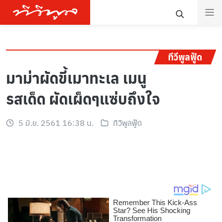
ทีวีพูลฟู๊ด
มาม่าผัดขี้เมาทะเล เมนู
รสเด็ด ผัดเผ็ดๆแซ่บถึงใจ
5 มิ.ย. 2561 16:38 น.
ทีวีพูลฟู๊ด