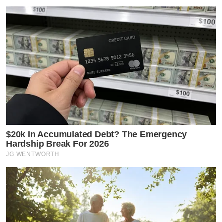
$20k In Accumulated Debt? The Emergency
Hardship Break For 2026
JG WENTWORTH