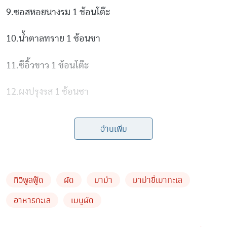
9.ซอสหอยนางรม 1 ช้อนโต๊ะ
10.น้ำตาลทราย 1 ช้อนชา
11.ซีอิ้วขาว 1 ช้อนโต๊ะ
12.ผงปรุงรส 1 ช้อนชา
วิธีทำ
อ่านเพิ่ม
1.นำเส้นมาม่าลวกในน้ำเดือด จากนั้นตักขึ้นผ่านน้ำเย็นแล้ว
ใส่ตะแกรงพักไว้ให้สะเด็ดน้ำ
ทีวีพูลฟู๊ด
ผัด
มาม่า
มาม่าขี้เมาทะเล
2.นำกุ้งล้าง ตัดหัวและปอกเปลือกออก จากนั้นผ่าหลังกุ้งแล้ว
อาหารทะเล
เมนูผัด
ดึงเส้นดำออกเตรียมไว้