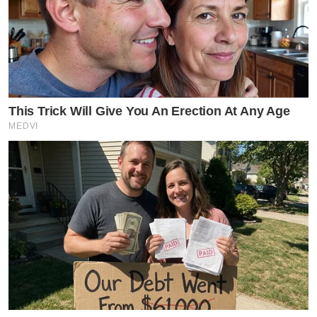
This Trick Will Give You An Erection At Any Age
MEDVI