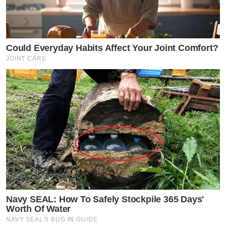
Could Everyday Habits Affect Your Joint Comfort?
JOINT CARE
Navy SEAL: How To Safely Stockpile 365 Days'
Worth Of Water
NAVY SEAL'S BUG IN GUIDE