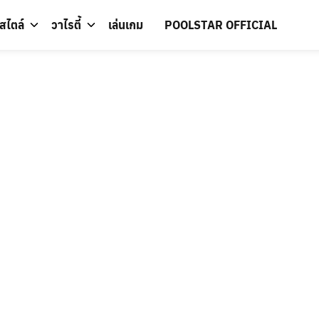
์สไตล์
วาไรตี้
เล่นเกม
POOLSTAR OFFICIAL