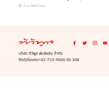
คนอยากเป็น
7 ม.ค. 2564 17:24 น.
บริษัท ทีวีพูล พับลิชชิ่ง จำกัด
ติดต่อโฆษณา 02-733-9000 ต่อ 308