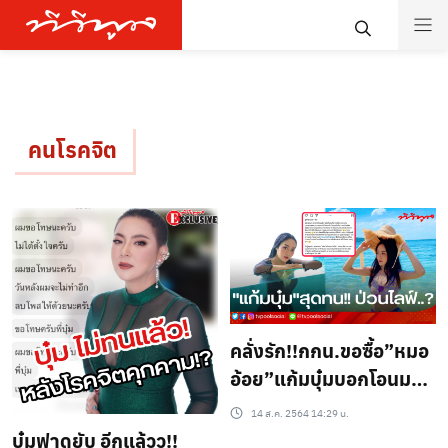
คนโรคจิต
คลั่งรัก!!กกน.ขอซื้อ”หมอ
อ้อย”แก้มบุ๋มบอกโอนมา
เลย..?
14 ส.ค. 2564 14:29 น.
บุ๋มฟาดยับ อีกแล้วว!!