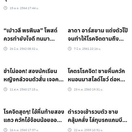
15 พ.ย. 2564 17:44 น.
“เปาวลี พรพิมล” โพสต์
ลาดา อาร์สยาม แต่งตัวโป๊
ควรทำยังไงดี ทนมา
จนทำให้โรคจิตตามถึง
มากกว่า2ปีแล้ว???
บ้าน!!
26 มิ.ย. 2562 08:32 น.
7 มิ.ย. 2561 22:16 น.
ขำไม่ออก! สองนักเรียน
โคตรโรคจิต! ชายหื่นควัก
หญิงกลัวจนตัวสั่น เจอคน
หนอนมาสไลด์โชว์ ต่อหน้า
สติไม่ดีแทะโลม(ชมคลิป)
เด็กอนุบาล ที่ยืนข้าง
11 ส.ค. 2560 17:15 น.
23 ก.พ. 2560 19:31 น.
ถนน(มีคลิป)
โรคจิตสุดๆ! ไอ้หื่นท้ายสอง
ตำรวจเข้ารวบตัว ชาย
แถว ควักไอ้จ้อนน้อยออก
คลุ้มคลั่ง ไล่ทุบรถแถมบีบ
มาถูขาผู้หญิงที่หลับ
คอเด็กนักเรียน กลางแยก
16 ก.พ. 2560 17:57 น.
22 พ.ย. 2559 10:51 น.