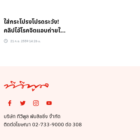
อยู่(ชมคลิป)
บุคคโล
ใส่กระโปรงโปรดระวัง!
คลิปไอ้โรคจิตแอบถ่ายใต้
กระโปรงหญิงสาวในห้าง
21 ก.ย. 2559 14:26 น.
ดัง(ชมคลิป)
บริษัท ทีวีพูล พับลิชชิ่ง จำกัด
ติดต่อโฆษณา 02-733-9000 ต่อ 308