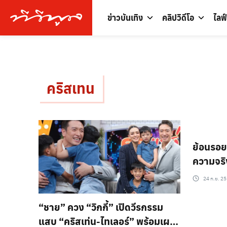
ข่าวบันเทิง
คลิปวิดีโอ
ไลฟ
คริสเทน
ย้อนรอย…
ความจริ
แต่งงาน
24 ก.ย. 25
วอล์คเกอ
“ชาย” ควง “วิกกี้” เปิดวีรกรรม
แสบ “คริสเท่น-ไทเลอร์” พร้อมเผย