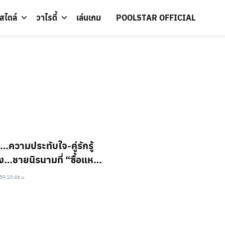
์สไตล์
วาไรตี้
เล่นเกม
POOLSTAR OFFICIAL
ความประทับใจ-คู่รักรู้
ง…ชายนิรนามที่ “ซื้อแหวน
” ให้พวกเขาคือ “พอล
59 10:46 น.
ร์”!!!!