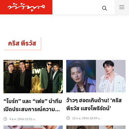
คริส พีรวัส
ว๊าวๆ ฮอตเกินต้าน! ‘คริส
“ไบร์ท” และ “เฟย” นำทีม
พีรวัส แสงโพธิรัตน์’
เปิดประสบการณ์ความชิล
เหนือระดับรูปแบบใหม่
22 ก.ย. 2566 18:59 น.
9 ธ.ค. 2566 15:51 น.
ชวน “โอม-คริส-นิว”