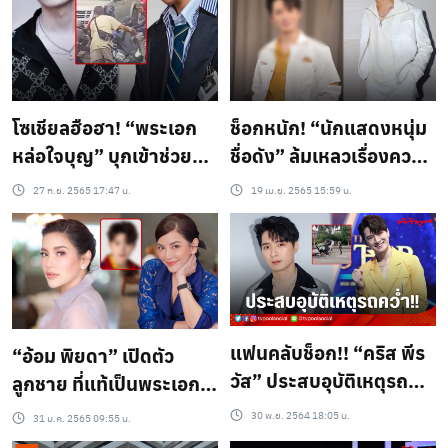
พร้อม “ป๊อก-มาร์กี้” ล่อง
เรือหรูกลางเจ้าพระยา
และปาร์ตี้สุดเอ็กซ์คลูซีฟ
โซเชียลฮือฮา! “พระเอก
ช็อกหนัก! “นักแสดงหนุ่ม
หล่อใจบุญ” บุกเข้าช่วยผู้
ชื่อดัง” ล้มเหลวเรื่องความ
ประสบอุบัติเหตุกลาง
รัก เป็นเพราะเพื่อน
27 ก.ย. 2565 17:47 น.
19 เม.ย. 2565 15:59 น.
ถนน(คลิป)
แฟนคลับช็อก!! “คริส พีร
“อ้อม พิยดา” เปิดตัว
วัส” ประสบอุบัติเหตุรถ
ลูกชาย ที่แท้เป็นพระเอก
คว่ำ!! ต้นสังกัดเผยอาการ
สุดฮอต-คนดังคนนี้ ?
30 พ.ย. 2564 18:05 น.
31 ม.ค. 2565 09:55 น.
ปลอดภัยดี