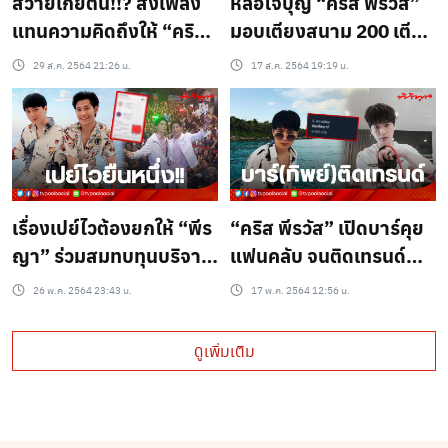
สวายเกยตื้น!!? ส่งเพลง
หล่อใจบุญ “คริส พีรวัส”
แทนความคิดถึงให้ “คริส
มอบเตียงสนาม 200 เตียง
สิงโต” แปลมากกว่า 10
ช่วยคนไทยฝ่าวิกฤตโควิด
29 ส.ค. 2564 21:26 น.
17 ส.ค. 2564 19:19 น.
ภาษา
เรื่องเปย์ไวต้องยกให้ “พีร
“คริส พีรวัส” เปิดบาร์คุย
ญา” ร่วมสมทบทุนบริจาค
แฟนคลับ จนติดเทรนด์
ในนาม “คริส-สิงโต”
ประเทศไทย!!
26 พ.ค. 2564 23:43 น.
17 พ.ค. 2564 12:56 น.
ดูเพิ่มเติม