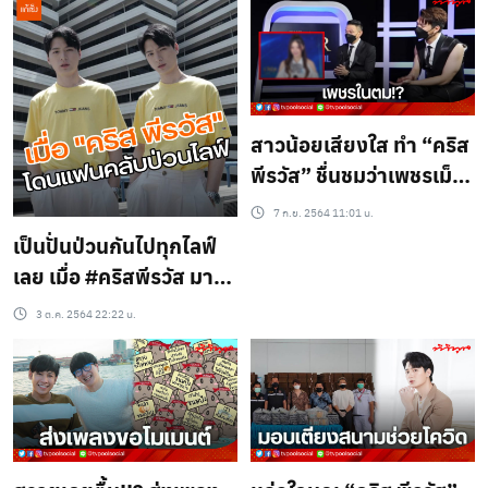
สาวน้อยเสียงใส ทำ “คริส
พีรวัส” ชื่นชมว่าเพชรเม็ด
งาม
7 ก.ย. 2564 11:01 น.
เป็นปั่นป่วนกันไปทุกไลฟ์
เลย เมื่อ #คริสพีรวัส มา
ไลฟ์คุยกับ #แฟนคลับ แต่
3 ต.ค. 2564 22:22 น.
เจอป่วนแบบนี้ หนุ่มคริสจะ
ทำยังไง? #แก้เซ็ง