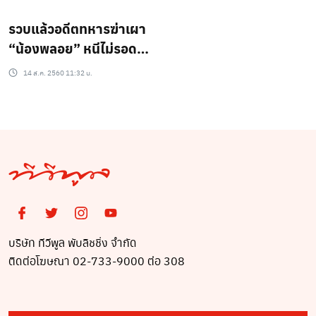
นี้ !
รวบแล้วอดีตทหารฆ่าเผา
“น้องพลอย” หนีไม่รอด
แม้ศัลยกรรมหน้าใหม่
14 ส.ค. 2560 11:32 น.
บริษัท ทีวีพูล พับลิชชิ่ง จำกัด
ติดต่อโฆษณา 02-733-9000 ต่อ 308