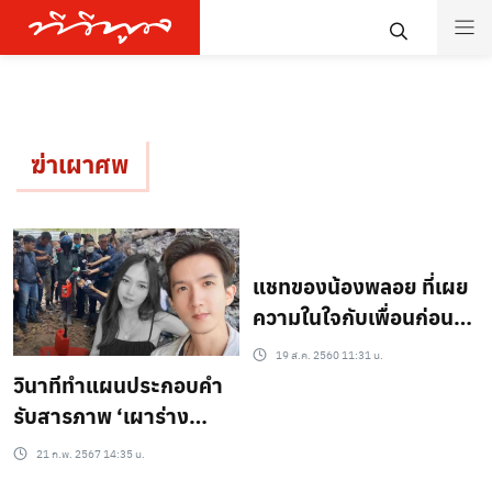
ฆ่าเผาศพ
แชทของน้องพลอย ที่เผย
ความในใจกับเพื่อนก่อนจะ
โดนสังหาร
19 ส.ค. 2560 11:31 น.
วินาทีทำแผนประกอบคำ
รับสารภาพ ‘เผาร่าง
นุ่น’กลางป่ายาง ชาวบ้าน
21 ก.พ. 2567 14:35 น.
เผยมีแค่คนในที่รู้จักที่ตรง