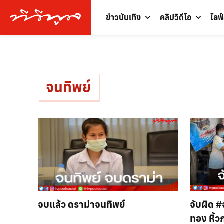
ข่าวบันเทิง
คลิปวิดีโอ
ไลฟ
จนทิพย์
จบแล้ว ดราม่าจนทิพย์
จับผิด #จนทิพย์ อีกรอบ คุณยายใส่
ทอง หิ้ว