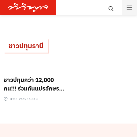
ชาวปทุมธานี
ชาวปทุมกว่า 12,000
คน!!! ร่วมกันแปรอักษร
“รักพ่อ ปทุมธานี” เพื่อ
3 พ.ย. 2559 15:35 น.
แสดงความอาลัยและ
สำนึกในพระ
มหากรุณาธิคุณ!!!