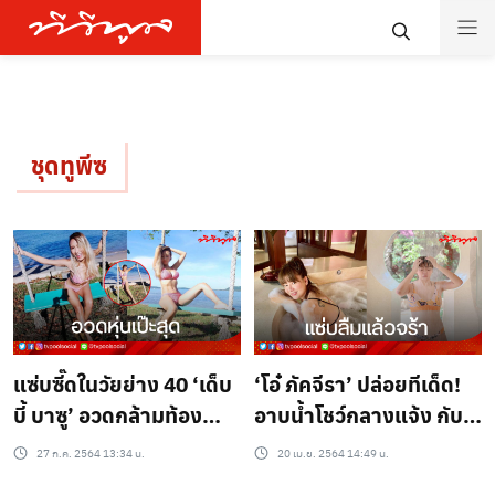
ชุดทูพีซ
แซ่บซี๊ดในวัยย่าง 40 ‘เด็บ
‘โอ๋ ภัคจีรา’ ปล่อยทีเด็ด!
บี้ บาซู’ อวดกล้ามท้อง
อาบน้ำโชว์กลางแจ้ง กับ
แน่นเปรี๊ยะ! ชาวเน็ตกราบ
รอยสักกลางหลังสุดแซ่บ
27 ก.ค. 2564 13:34 น.
20 เม.ย. 2564 14:49 น.
หุ่นคุณแม่สุด