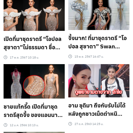
ไหนเอาปากกามาวง
“วีนา” สปอนด์รัก ประเดิม
3 รางวัลใหญ่
จึ้งมาก! ที่มาชุดราตรี “โอ
เปิดที่มาชุดราตรี “โอปอล
ปอล สุชาตา” Swan
สุชาตา”ไม่ธรรมดา ชื่อ
Maiden (หงส์สาว) ที่
อชุด ”QUEEN’S WINGS
15 พ.ย. 2567 16:47 น.
17 พ.ย. 2567 10:18 น.
เซอร์ไพรส์แฟนนางงาม
OF TRIUMPH“ ปีกแห่ง
บนเวทีโลก
ชัยชนะของราชินี
อาม ชุติมา ถึงกับรับไม่ได้
ชายแท้กรี๊ด เปิดที่มาชุด
หลังถูกชาวเน็ตตำหนิ
ราตรีสุดจึ้ง ของแอนนา
ความสวย
เสือ เผยแล้วชุดทำมาจาก
27 ต.ค. 2563 14:25 น.
12 ม.ค. 2566 10:13 น.
สิ่งนี้