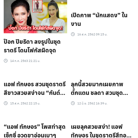
เปิดภาพ “นักแสดง” ใน
งาน
16 ส.ค. 2562 09:15 น.
ป๊อก ปิยธิดา ลงรูปในชุด
ราตรี โดนโฟกัสผิดจุด
14 ก.ค. 2563 21:21 น.
แอฟ ทักษอร สวมชุดราตรี
ลุคนี้สวยมากเผยภาพ
สีขาวสวยสง่าจน “กันต์”
ตั๊กแตน ชลดา สวมชุด
ต้องแซว
ราตรีขึ้นเวที
15 ส.ค. 2562 22:15 น.
12 มิ.ย. 2562 16:39 น.
“แอฟ ทักษอร” โพสท่าสุด
เผยลุคสวยสง่า! แอฟ
เซ็กซี่ อวดขาอ่อนเบาๆ
ทักษอร ในชุดราตรีสีทอง