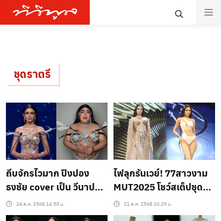
ชุดราตรี
ถีบจักรไวมาก ปิงปอง
ไฟลุกรันเวย์! 77สาวงาม
ธงชัย cover เป็น วีนาปวี
MUT2025 โชว์สเต็ปชุด
นา มิสยูนิเวิร์สไทย
ว่ายน้ำ อุ่นเครื่องก่อนรอบ
24 ส.ค. 2568 14:50 น.
21 ส.ค. 2568 10:29 น.
แลนด์2025 ไม่เหมือนตรง
ตัดสิน 23 สิงหาคม นี้