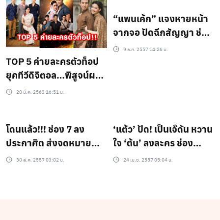
“แพนเค้ก” แจงหายหน้า
จากจอ ปัดฉีกสัญญา ช่อง
7
9 ธ.ค. 2557 14:26 น.
TOP 5 ค่ายละครตัวท็อป
ยุคทีวีดิจิตอล…พิสูจน์ผล
งานฝ่ากระแสเรตติ้งละคร
20 มี.ค. 2563 16:51 น.
ตก
โดนแล้ว!!! ช่อง 7 ลง
‘แต้ว’ ปัด! เป็นเจ๊ดัน หวาน
ประกาศิต ส่งจดหมาย
ใจ ‘ต้น’ ลงละคร ช่อง
เวียนให้ “แตงโม ภัทร
LOCA
30 ส.ค. 2557 03:02 น.
24 เม.ย. 2557 05:04 น.
ธิดา” สิ้นสุดสัญญา….!!!