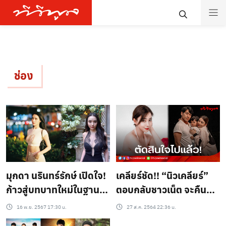
ช่อง
มุกดา นรินทร์รักษ์ เปิดใจ!
เคลียร์ชัด!! “นิวเคลียร์”
ก้าวสู่บทบาทใหม่ในฐานะ
ตอบกลับชาวเน็ต จะคืนดี
นักแสดงอิสระ หลังสิ้นสุด
หรือไม่ ?
16 พ.ย. 2567 17:30 น.
27 ส.ค. 2564 22:36 น.
สัญญากับช่อง 7HD