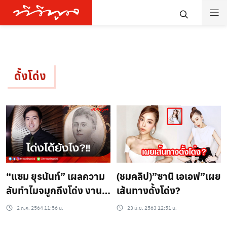
ดั้งโด่ง
(ชมคลิป)”ซานิ เอเอฟ”เผย
“แซม ยุรนันท์” เผลความ
เส้นทางดั้งโด่ง?
ลับทำไมจมูกถึงโด่ง งานนี้
รู้แล้วมีอึ้ง!
23 มิ.ย. 2563 12:51 น.
2 ก.ค. 2564 11:56 น.