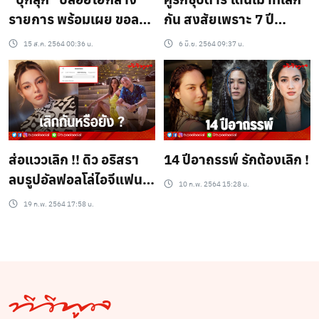
รายการ พร้อมเผย ขอลด
กัน สงสัยเพราะ 7 ปี
สถานะ “ไมค์” เป็นแค่
อาถรรพ์?!!
15 ส.ค. 2564 00:36 น.
6 มิ.ย. 2564 09:37 น.
เพื่อน ขอใช้ชีวิตทั้งหมด
ดูแลแม่
ส่อแววเลิก !! ดิว อริสรา
14 ปีอาถรรพ์ รักต้องเลิก !
ลบรูปอัลฟอลโล่ไอจีแฟน
10 ก.พ. 2564 15:28 น.
หนุ่ม
19 ก.พ. 2564 17:58 น.