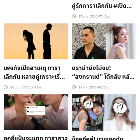
คู่รักดาราเลิกกัน #เปิด
คู่รักดารามีข่าวลือส่อรัก
27 เม.ย. 2566 07:41 น.
ร้าว #สะเทือนวงการ
บันเทิง (ชมคลิป)
เพจดังเปิดสาเหตุ ดารา
ดราม่ายังไม่จบ!
เลิกกัน หลายคู่เพราะเรื่อง
“สงกรานต์” โต้กลับ หลัง
นี้… น่ากลัวยิ่งกว่ามือที่
เจอ แซะ “แอฟ ทักษอร”
26 เม.ย. 2566 16:32 น.
14 ส.ค. 2565 00:27 น.
สาม !
เรื่องลูก
อกอีแป้นจะแตก ดาราสาว
ช็อกอีกคู่! นางเอกดัง