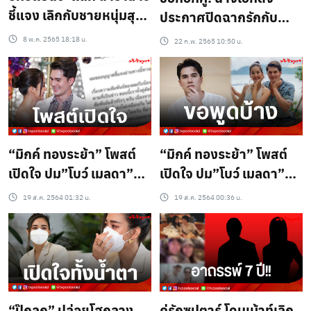
ชี้แจง เลิกกับชายหนุ่มสุด
ประกาศปิดฉากรักกับ
ฮอตแล้ว
แฟนหนุ่มหล่อดีกรีหมอ
8 พ.ค. 2565 18:18 น.
22 ก.พ. 2565 10:50 น.
ลั่น! ตอนนี้ยังเอิร์ทหนัก
อยู่…
“มิกค์ ทองระย้า” โพสต์
“มิกค์ ทองระย้า” โพสต์
เปิดใจ ปม”โบว์ เมลดา”
เปิดใจ ปม”โบว์ เมลดา”
ทัศนคติไม่ตรงกัน!
ทัศนคติไม่ตรงกัน!
19 ส.ค. 2564 01:32 น.
19 ส.ค. 2564 00:36 น.
“ปุ๊กลุก” ปล่อยโฮกลาง
คู่รักซุปตาร์ โดนเม้าท์เลิก