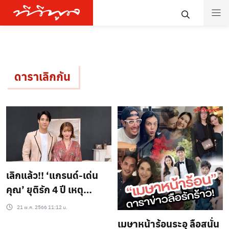
ดาราเลิกกัน
เลิกแล้ว!! ‘แกรนด์-เด่น
คุณ’ ยุติรัก 4 ปี เหตุ
เพราะ…??
21 พ.ค. 2566 11:12 น.
เมษาหน้าร้อนระอุ ลือสนั่น