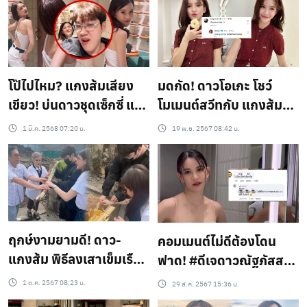
ไม่ยอมรับ เพราะรู้สึกว่า
แฟนเราสวยขนาดนี้!
กะเปิ๊บกะป๊าบ ไม่ตรงจริต
แม่
โป๊ไปไหม? แกงส้มเสียง
มดกัด! ดาวโอเกะ โชว์
เขียว! บ่นดาวชุดเซ็กซี่ แต่
โมเมนต์สวีทกับ แกงส้ม
พอรู้ที่มา หวานเจี๊ยบ!
ทำคนโสดอิจฉา
1 มี.ค. 2568 07:20 น.
19 พ.ย. 2567 08:42 น.
ฤกษ์งามยามดี! ดาว-
คอมเมนต์ไม่ดีต้องโดน
แกงส้ม พิธีลงเสาเข็มเรือน
ฟาด! #ดีเจดาวณัฐภัสสร
หอ ท่ามกลางครอบครัว
ตอบกลับขาวเน็ตเพื่อนใน
1 ต.ค. 2567 08:23 น.
29 ส.ค. 2567 15:36 น.
อบอุ่น
วงการแห่คอมเมนต์กด