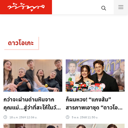
ดาวโอเกะ
กว่าจะผ่านด่านหินจาก
ก็ผมหวง! “แกงส้ม”
คุณแม่…สู่ว่าที่สะใภ้ในวัน
สารภาพเอาชุด “ดาวโอ
นี้ “ดีเจดาว” เสียน้ำตามา
เกะ” ไปซ่อน เหตุเพราะ…
18 ม.ค. 2569 12:04 น.
5 พ.ย. 2568 11:50 น.
ก่อน แรกๆแม่แกงส้มยัง
หวงแฟนสุดหัวใจ ทำไงได้