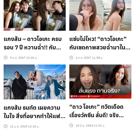
ถูกใจ!
แกงส้ม – ดาวโอเกะ ครบ
แซ่บไม่ไหว! “ดาวโอเกะ”
รอบ 7 ปี หวานฉ่ำ!! กับ
กับเซตภาพสวยฉ่ำมาใน
ข้อความสุดซึ้ง ขอบคุณที่
ลุคสุดเซ็กซี่ ใส่แว่นน่ารัก
9 ก.ค. 2567 13:46 น.
1 ก.ค. 2567 11:58 น.
พยายามเพื่อคำว่า “เรา”
ขึ้นไปอีก…
มาตลอด เผยเรื่อง
เซอร์ไพรส์ ลุ้นมีลูกปีหน้า
“ดาว โอเกะ” ทวิตเดือด
แกงส้ม ธนทัต เผยความ
เรื่องวัคซีน ลั่นดี! จริง
ในใจ สิ่งที่อยากทำให้แฟน
หรือ?
สาว ซาบซึ้งใจเสียเหลือ
24 มิ.ย. 2564 11:01 น.
12 ม.ค. 2565 13:34 น.
เกิน