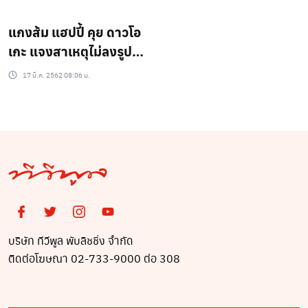
แกงส้ม แฮปปี้ คุย ดาวโอ
เกะ แจงสาเหตุไม่ลงรูปคู่
หวาน เพราะแฟนคลับ?
17 มี.ค. 2562 08:06 น.
บริษัท ทีวีพูล พับลิชชิ่ง จำกัด
ติดต่อโฆษณา 02-733-9000 ต่อ 308