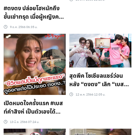
เมียนมา ทำเอาแฟนๆต่าง
#ตงตง ปล่อยโฮหนักถึง
เป็นห่วงหนักมาก
ขั้นเข่าทรุด เมื่อผู้หญิงคน
นี้โทรมาอวยพรวันเกิด(ชม
9 ต.ค. 2566 06:35 น.
คลิป)
สุดพีค โซเชียลแชร์ว่อน
หลัง “ตงตง” เลิก “เบสท์”
โดนแฉไม่หยุด
12 พ.ค. 2566 12:05 น.
เปิดหมดใจครั้งแรก #เบส
ท์คําสิงห์ เป็นตัวเองได้
ตามใจ แม้ถูกชาวเน็ตแซะ
13 มิ.ย. 2566 07:24 น.
แรง ดูออกแต่งตัวประชด