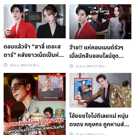
ยุคดิจิทัล จาก Thailand
ใหม่..?
digital Awards 2024
(ครั้งที่ 5)
ตอบแล้วจ้า “สาลี่ เดอะส
ว๊าย!! แห่คอมเมนต์รัวๆ
ตาร์” หลังชาวเน็ตเป็นห่วง
เมื่อนักสืบออนไลน์ขุด
มีภาพ “ตงตง” หลุดคู่สาว
โพสต์ เบล บุษยา หลัง
25 พ.ค. 2567 21:39 น.
21 พ.ค. 2567 17:30 น.
ตงตง ยอมรับกำลังคบ
สาลี่ เดอะสตาร์..?
โอ้ยยยใจไม่ดีเลยแม่ หนุ่ม
ตงตง กฤษกร ถูกหามส่ง
โรงพยาบาล แอดมิทด่วนที่
25 ส.ค. 2566 11:14 น.