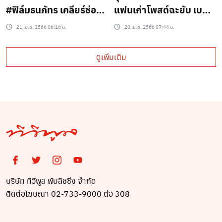
#ฟิล์มธนภัทร เคลียร์ช่อง
แฟนเก่าโพสต์ฉะยับ เบส
ห้ามมีแฟน หลังดราม่าเลิก
ท์-พ่อ สนั่นโลกโซเชียล (ชม
21 เม.ย. 2566 06:16 น.
20 เม.ย. 2566 07:44 น.
#เบสตงตง (ชมคลิป)
คลิป)
ดูเพิ่มเติม
บริษัท ทีวีพูล พับลิชชิ่ง จำกัด
ติดต่อโฆษณา 02-733-9000 ต่อ 308