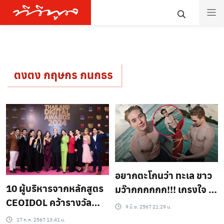
ตงตง กฤษกร กนกธร
อยากตะโกนว่า ทะเล ขาว
10 ผู้บริหารจากหลักสูตร
มว๊ากกกกกก!!! เกรงใจ ใจ
CEOIDOL คว้ารางวัล
แม่หน่อยลูก กร้าวใจสุดๆ
9 มิ.ย. 2567 21:29 น.
“นักบริหารธุรกิจดีเด่นใน
ตงตง ปล่อยภาพเซท
17 ก.ค. 2567 13:41 น.