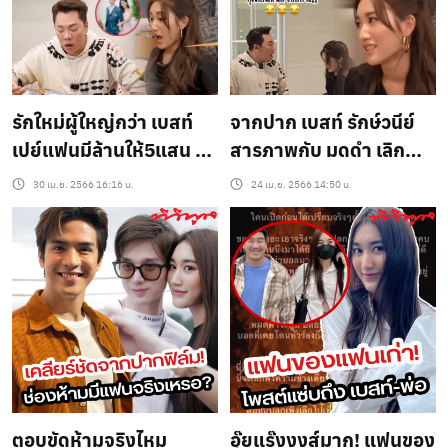
#ตงตง (ชมคลิป)
รักใหม่ผู้ใหญ่กว่า เบสท์
จากปาก เบสท์ รักษ์วนีย์
เปย์แฟนมีล้านให้5แสน ลุย
สารภาพกับ มดดำ เลิก
หาเงินเพื่อน้อง พ่อฉะยับ
ตงตง เมื่อไหร่ ลั่น xูเตือน
30 เม.ย. 2566 16:16 น.
24 เม.ย. 2566 14:50 น.
เคลียร์แฟนเก่ายัง
เชื่อบ้าง
ตอบขัดห้ามจริงไหม
อุ๊ยแร๊งงงส์มาก! แฟนของ