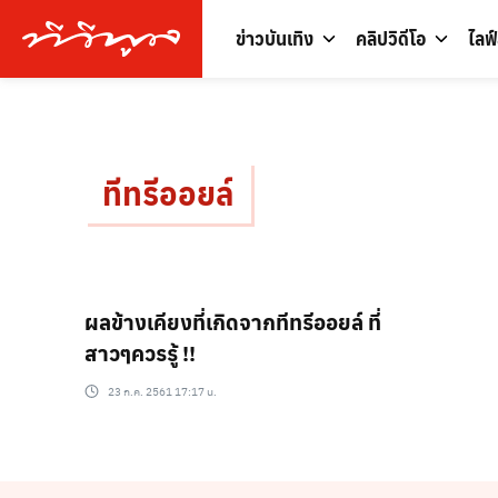
ข่าวบันเทิง
คลิปวิดีโอ
ไลฟ
ทีทรีออยล์
ผลข้างเคียงที่เกิดจากทีทรีออยล์ ที่
สาวๆควรรู้ !!
23 ก.ค. 2561 17:17 น.