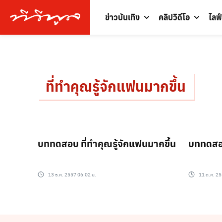
ข่าวบันเทิง
คลิปวิดีโอ
ไลฟ
ที่ทำคุณรู้จักแฟนมากขึ้น
บททดสอบ ที่ทำคุณรู้จักแฟนมากขึ้น
บททดสอบ
13 ธ.ค. 2557 06:02 น.
11 ต.ค. 25