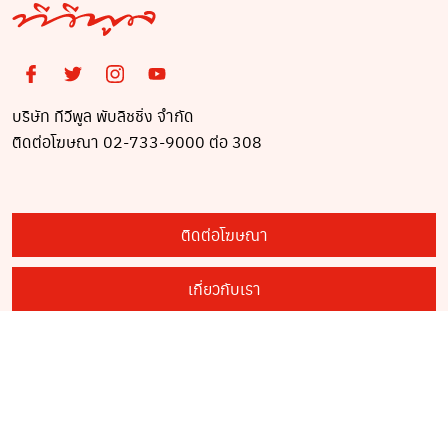
บริษัท ทีวีพูล พับลิชชิ่ง จำกัด
ติดต่อโฆษณา 02-733-9000 ต่อ 308
ติดต่อโฆษณา
เกี่ยวกับเรา