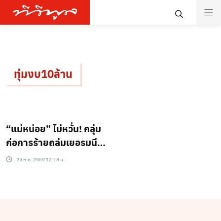
ทุ่มงบ10ล้าน
“แม่หน่อย” ไม่หวั่น! กลุ่ม
ก่อการร้ายถล่มเยอรมนี
ทุ่มงบต่อ10ล้าน ยกทีม
25 ก.ค. 2559 12:18 น.
งานถ่ายฉากเด็ดต่างแดน