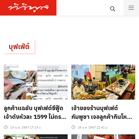
บุฟเฟ่ต์
ลูกค้าแฉยับ บุฟเฟต์ซีฟู๊ด
เจ้าของร้านบุฟเฟต์
เจ้าดังหัวละ 1599 ไม่ตรง
กัมพูชา เจอลูกค้ากินโหด
ปกจกตา อาหารเหมือน
ลั่น!! มาบ่อยๆร้านมีเจ๊ง
13 เม.ย. 2567 17:13 น.
10 ม.ค. 2567 12:41 น.
โดนฟรีส