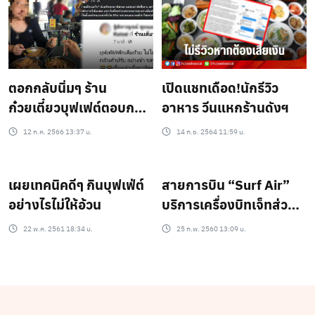
ตอกกลับนิ่มๆ ร้าน
เปิดแชทเดือด!นักรีวิว
ก๋วยเตี๋ยวบุฟเฟต์ตอบกลับ
อาหาร วีนแหกร้านดังฯ
หลังลูกค้าโพสต์ กินไม่
12 ก.ค. 2566 13:37 น.
14 ก.ย. 2564 11:59 น.
หมด แอบเททิ้ง
เผยเทคนิคดีๆ กินบุฟเฟ่ต์
สายการบิน “Surf Air”
อย่างไรไม่ให้อ้วน
บริการเครื่องบิทเจ็ทส่วน
ตัวแบบบุฟเฟ่ต์ “จ่ายเดือน
22 พ.ค. 2561 18:34 น.
25 ก.พ. 2560 13:09 น.
ละ 76,000 บาท” บินไป
ที่ไหนก็ได้ทั่วยุโรป!!!