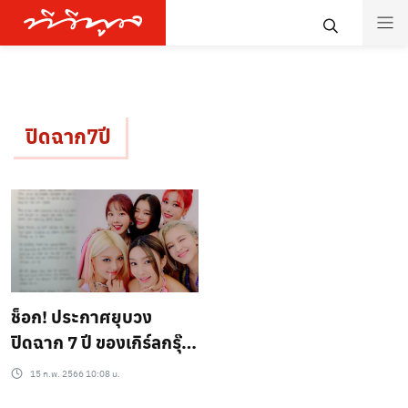
ปิดฉาก7ปี
ช็อก! ประกาศยุบวง
ปิดฉาก 7 ปี ของเกิร์ลกรุ๊ป
วงดัง 💢
15 ก.พ. 2566 10:08 น.