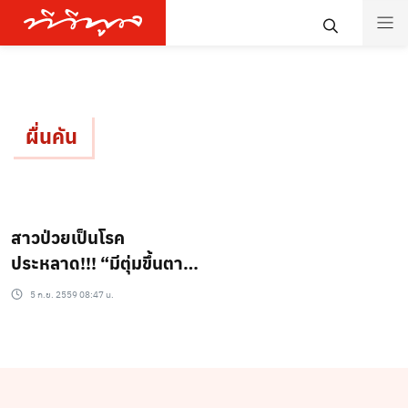
ผื่นคัน
สาวป่วยเป็นโรค
ประหลาด!!! “มีตุ่มขึ้นตาม
ลำตัว” พร้อมทั้งมีเเมลง
5 ก.ย. 2559 08:47 น.
ผุดออกมา!!!