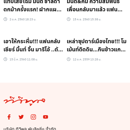
แทบเสียโฉม มิ้นต์ ชาลิดา
มิ้นต์&คิม ความสัมพันธ์
ตกม้าครั้งแรก! ฝากแผล
เพื่อนกลับมาแล้ว แฟน
ถลอกไว้บนหน้า
คลับฟินเว่อร์ (ชมคลิป)
2 ต.ค. 2560 18:23 น.
15 ก.ย. 2560 15:38 น.
เอาให้กระหึ่ม!!! แฟนคลับ
เหล่าซุปตาร์เมืองไทย!!! โม
เชียร์ มิ้นท์ จิ้น มาริโอ้ ..ตัว
เม้นท์ติดดิน…กินข้าวแกง-
จริงเค้าว่ายังไง??
ซ้อนท้ายพี่วินฯ-และโหน
15 มี.ค. 2560 11:08 น.
12 ต.ค. 2559 13:28 น.
รถไฟฟ้า…ที่หลายคนอาจ
ไม่เคยเห็น!!!
บริษัท ทีวีพูล พับลิชชิ่ง จำกัด