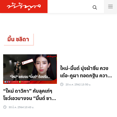
มิ้น ชลิดา
ใหม่-มิ้นต์ นุ่งผ้าซิ่น ควง
เต๋อ-ภูผา ทอดกฐิน ความ
หวานทะลัก
20 ต.ค. 2562 13:50 น.
“ใหม่ ดาวิกา” กับลุคเท่ๆ
โชว์เอวบางจน “มิ้นต์ ชาลิ
ดา”ต้องรีบมาคอมเมนท์
30 มี.ค. 2564 10:43 น.