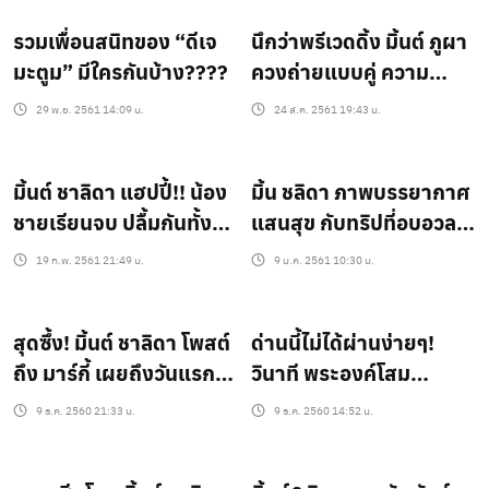
รวมเพื่อนสนิทของ “ดีเจ
นึกว่าพรีเวดดิ้ง มิ้นต์ ภูผา
มะตูม” มีใครกันบ้าง????
ควงถ่ายแบบคู่ ความ
หวานจัดเต็มมาก
29 พ.ย. 2561 14:09 น.
24 ส.ค. 2561 19:43 น.
มิ้นต์ ชาลิดา แฮปปี้!! น้อง
มิ้น ชลิดา ภาพบรรยากาศ
ชายเรียนจบ ปลื้มกันทั้ง
แสนสุข กับทริปที่อบอวล
ครอบครัว!
ไปด้วยความรัก!!
19 ก.พ. 2561 21:49 น.
9 ม.ค. 2561 10:30 น.
สุดซึ้ง! มิ้นต์ ชาลิดา โพสต์
ด่านนี้ไม่ได้ผ่านง่ายๆ!
ถึง มาร์กี้ เผยถึงวันแรกที่
วินาที พระองค์โสม
เป็นเพื่อนกัน
ประทานซองให้ มิ้น ชาลิดา
9 ธ.ค. 2560 21:33 น.
9 ธ.ค. 2560 14:52 น.
(ชมคลิป)