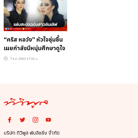
“คริส หอวัง” หัวใจชุ่มชื้น
เผยกำลังมีหนุ่มศึกษาดูใจ
7 ธ.ค. 2563 17:01 น.
บริษัท ทีวีพูล พับลิชชิ่ง จำกัด