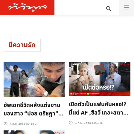
มีความรัก
เปิดตัวเป็นแฟนกันหรอ!?
อัพเดทชีวิตหลังแต่งงาน
มิ้นต์ AF ,ซิลวี่ เดอะสตาร์
ของสาว “ปอย ตรีชฎา”
แฟนคลับแห่ลุ้นหนักมาก
บอกได้เลยว่าหวาน ฟิน
1 ก.พ. 2564 11:13 น.
4 ส.ค. 2566 00:16 น.
สุดๆ