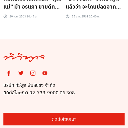
แม่” ม้า อรนภา ขายดีกว่า
แล้วว่า จะโดนปลดจาก
เดิม
“รายการ 3 แซ่บ” หรือไม่
29 ส.ค. 2563 10:49 น.
25 ส.ค. 2563 10:40 น.
เซ่นปมไล่เด็กไปนอนที่บ้าน
บริษัท ทีวีพูล พับลิชชิ่ง จำกัด
ติดต่อโฆษณา 02-733-9000 ต่อ 308
ติดต่อโฆษณา