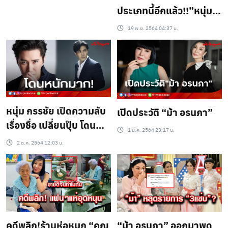
ประเภทนี้อีกแล้ว!!”หนุ่ม
กรรชัย” ถึงกับเดือด ของ
19 พ.ย. 2564 04:37 น.
ขึ้นกลางรายการโหนกระ
แส หลังผู้ร่วมรายการพูด
คำหยาบคายกลาง
รายการสด
หนุ่ม กรรชัย เปิดความลับ
เปิดประวัติ “ม้า อรนภา”
เรื่องชื่อ เปลี่ยนปุ๊บ โดน
1 มี.ค. 2564 23:17 น.
ปั๊บ?!!
2 ต.ค. 2564 12:03 น.
คดีพลิก!ร้านห่อหมก “คุณ
“ม้า อรนภา” ออกมาพูด