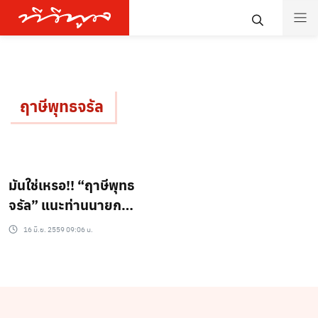
ฤาษีพุทธจรัล
มันใช่เหรอ!! “ฤาษีพุทธ
จรัล” แนะท่านนายก
เปลี่ยนชื่อประเทศเสริม
16 มิ.ย. 2559 09:06 น.
ดวง