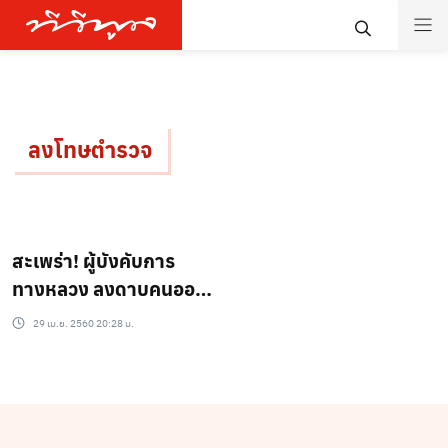
ลงโทษตำรวจ
สะเพร่า! ผู้บังคับการ
ทางหลวง ลงดาบคนออก
ใบสั่งเก๋งความเร็ว 1,123
29 เม.ย. 2560 20:28 น.
กม./ชั่วโมง