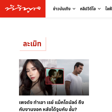
ข่าวบันเทิง
คลิปวิดีโอ
ไลฟ
ละเมิท
เพจดัง ทำเอา เรย์ แม็คโดนัลด์ ถึง
กับงานงอก หลังได้จูบกับ อั้ม?