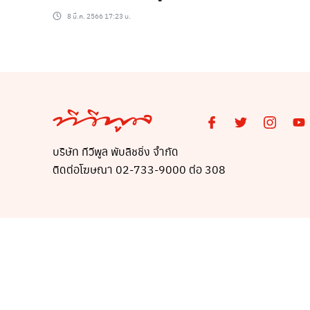
8 มี.ค. 2566 17:23 น.
บริษัท ทีวีพูล พับลิชชิ่ง จำกัด
ติดต่อโฆษณา 02-733-9000 ต่อ 308