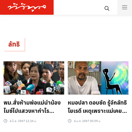
ลัทธิ
พม.สั่งห้ามพ่อแม่นำน้อง
หมอปลา ตอบชัด รู้จักลัทธิ
ไนซ์ไปแสวงหากำไร
โยเรดี เหตุเพราะเเม่เคย
ครอบครัวรับปากจะดูแล
เข้าลัทธิ แต่ก็ไม่หายก่อน
4 มิ.ย. 2567 12:26 น.
4 ม.ค. 2567 00:09 น.
อย่างดี ก่อนชิ่งหนีไปกอง
เสียชีวิต ลั่นมันคือการ