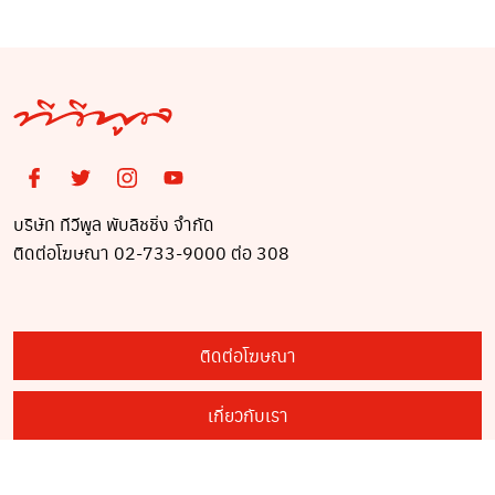
ปราบปราม เพื่อมอบหลัก
หลอกลวง เสียเวลา ป่วย
ฐานข้อเท็จจริงให้กับ
ควรไปหาหมอ
บก.ปอท.
บริษัท ทีวีพูล พับลิชชิ่ง จำกัด
ติดต่อโฆษณา 02-733-9000 ต่อ 308
ติดต่อโฆษณา
เกี่ยวกับเรา