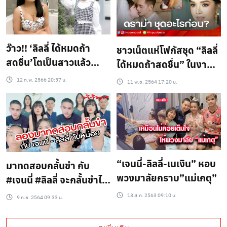
ว๊าว!! ‘ลิลลี่ ได้หมดถ้า
ชาวเน็ตแห่โฟกัสชุด “ลิลลี่
สดชื่น’โตเป็นสาวแล้ว
ได้หมดถ้าสดชื่น” ในงาน
พร้อมโพสต์ภาพสุดแซ่บ
วันวิวาห์ของพี่สาวสุดที่รัก
12 ก.พ. 2566 20:57 น.
11 พ.ย. 2564 17:20 น.
เจนนี่ ได้หมดถ้าสดชื่น
“เจนนี่-ลิลลี่-เนเงิน” หอบ
มาทดสอบกลั้นขำ กับ
พวงมาลัยกราบ”แม่เกตุ”
#เจนนี่ #ลิลลี่ จะกลั้นขำได้
นานแค่ไหน
13 ส.ค. 2563 09:10 น.
9 ก.ย. 2564 09:33 น.