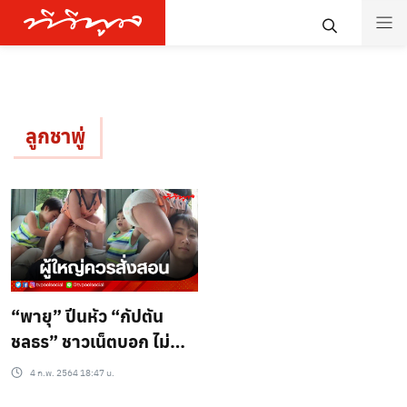
ลูกชาพู่
“พายุ” ปีนหัว “กัปตัน
ชลธร” ชาวเน็ตบอก ไม่
เหมาะสม ควรสั่งสอน!!
4 ก.พ. 2564 18:47 น.