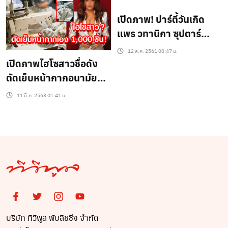
เปิดภาพ! ปาร์ตี้วันเกิด
แพร วทานิกา ซุปตาร์
ตบเท้าร่วมงานเพียบ มีใคร
12 ส.ค. 2561 00:47 น.
บ้าง?มาดู!
เปิดภาพไฮโซสาวชื่อดัง
ตัดเย็บหน้ากากอนามัย
เอง เพื่อบริจาค 1,000
11 มี.ค. 2563 01:41 น.
ชิ้น!!
บริษัท ทีวีพูล พับลิชชิ่ง จำกัด