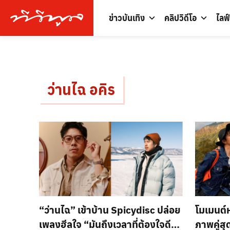
ข่าวบันเทิง
คลิปวิดีโอ
ไลฟ
ว่านไฉ อคิร
“ว่านไฉ” เข้าบ้าน Spicydisc ปล่อย
โมเมนต์
เพลงฮีลใจ “มันถึงเวลาที่ต้องใจดี
ภาพคู่ส