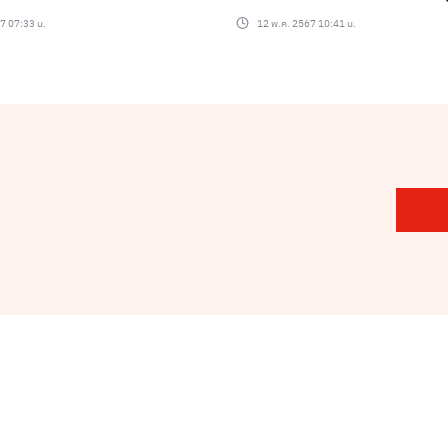
2 ปี
ตรวจเจอเลือดออกในช่องท้
7 07:33 น.
12 พ.ค. 2567 10:41 น.
เข้าผ่าตัดด่วน