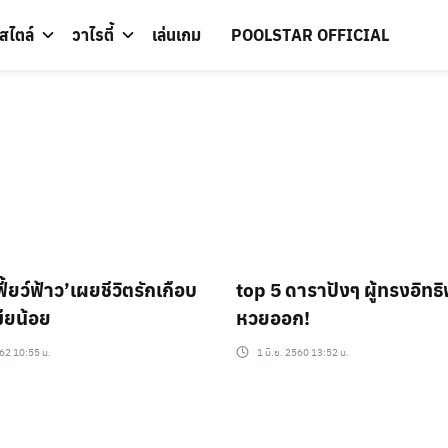
์สไตล์
วาไรตี้
เล่นเกม
POOLSTAR OFFICIAL
ฟี้ยว์ฟ้าว’เผยชีวิตรักเกือบ
top 5 ดาราปังๆ ผู้ทรงอิทธิพล วัน
ียน้อย
หวยออก!
62 10:55 น.
1 มิ.ย. 2560 13:52 น.