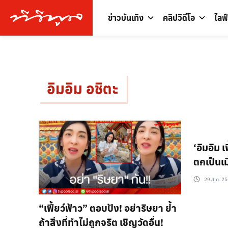
ข่าวบันเทิง
คลิปวิดีโอ
ไลฟ
อิมอิม อชิตะ
‘อิมอิม เ
ตกเป็นเม
29 ส.ค. 25
“เฟี้ยว์ฟ้าว” ตอบปัง! อย่าริษยา ย้ำ
ถ้าสิ่งที่ทำไม่ถูกจริต เชิญวัดอื่น!