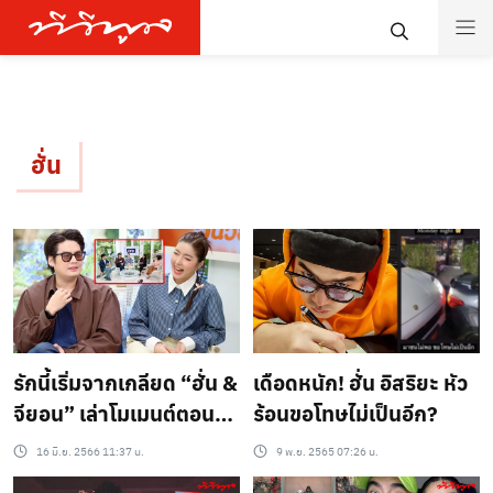
ฮั่น
รักนี้เริ่มจากเกลียด “ฮั่น &
เดือดหนัก! ฮั่น อิสริยะ หัว
จียอน” เล่าโมเมนต์ตอน
ร้อนขอโทษไม่เป็นอีก?
เจอกันวันแรกในกองถ่าย
16 มิ.ย. 2566 11:37 น.
9 พ.ย. 2565 07:26 น.