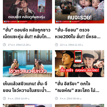
“ฮั่น” ตอบชัด หลังถูกชาว
“ฮั่น-จียอน” ตรวจ
เน็ตแซะหุ่น ลั่น!! กลับไทย
หวย200ใบ ลั่น!! นี่หรอ
เจอกัน
อารมณ์คนถูกรางวัลที่1
27 ส.ค. 2564 12:28 น.
22 ก.พ. 2564 11:32 น.
เห็นแล้วสยิวแทน! ฮั่น-จี
“ฮั่น อิสริยะ” ตกใจ
ยอน โชว์หวานในสระน้ำ
“ฌอห์ณ” สละโสด ไม่
ทำเอาใจสั่นกันเลยงานนี้
บอก!
9 ต.ค. 2563 14:49 น.
9 ก.ค. 2563 08:46 น.