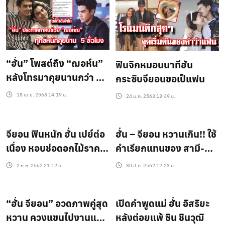
“ฮั่น” โพสต์ถึง “ฌอห์น”
ฟินจิกหมอนนาทีฮัน
หลังโทรมาคุยนานกว่า 5
กระซิบจียอนขอเป็แฟน
ชั่วโมง
18 เม.ย. 2563 14:19 น.
24 ม.ค. 2563 13:49 น.
จียอน ฟินหนัก ฮั่น เปย์ต่อ
ฮั่น – จียอน หวานเกิน!! ใช้
เนื่อง หอบช่อดอกไม้ราคา
คำเรียกแทนของ สามี-
ร่วมแสน มาเซอร์ไพรส์!!
ภรรยา ชาวเกาหลี!!
2 ก.ย. 2562 21:12 น.
30 ส.ค. 2562 12:23 น.
“ฮั่น จียอน” อวดภาพคู่สุด
เปิดคำพูดแม่ ฮั่น อิสริยะ
หวาน ควงแขนไปงานแต่ง
หลังต่อยแพ้ ชิน ชินวุฒิ