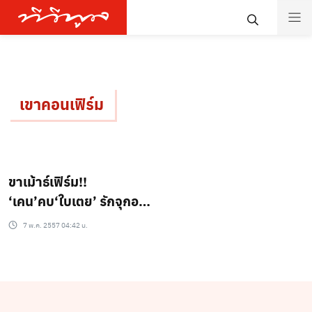
เขาคอนเฟิร์ม
ขาเม้าธ์เฟิร์ม!!
‘เคน’คบ‘ใบเตย’ รักจุกอก
ครอบครัวไฟเขียวแว้วววว
7 พ.ค. 2557 04:42 น.