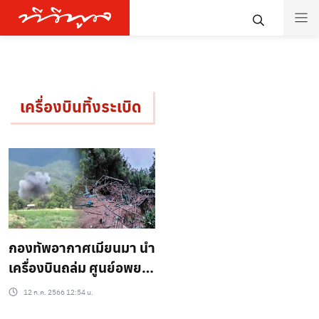
เครื่องบินทิ้งระเบิด
กองทัพอากาศเมียนมา นำ
เครื่องบินถล่ม ศูนย์อพยพ
ชาวกะเหรี่ยง
12 ก.ค. 2566 12:54 น.