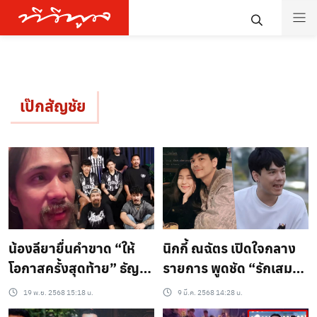
เป๊กสัญชัย
น้องลียายื่นคำขาด “ให้
นิกกี้ ณฉัตร เปิดใจกลาง
โอกาสครั้งสุดท้าย” ธัญ
รายการ พูดชัด “รักเสมอ”
ญ่า–เป๊กห้ามทะเลาะอีก เลิ่
แต่ยังไม่รู้จะรีเทิร์น ก้อย
19 พ.ย. 2568 15:18 น.
9 มี.ค. 2568 14:28 น.
กลั่กกันทั้งไลฟ์
อรัชพร หรือไม่