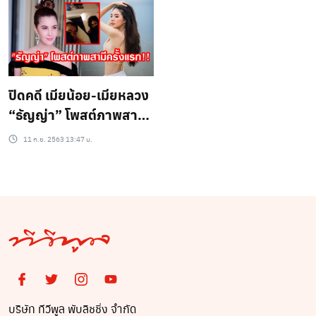
ปิดคดี เมียน้อย-เมียหลวง
“ธัญญ่า” โพสต์ภาพสามี
ครั้งแรก!!
11 ก.ย. 2563 13:47 น.
บริษัท ทีวีพูล พับลิชชิ่ง จำกัด