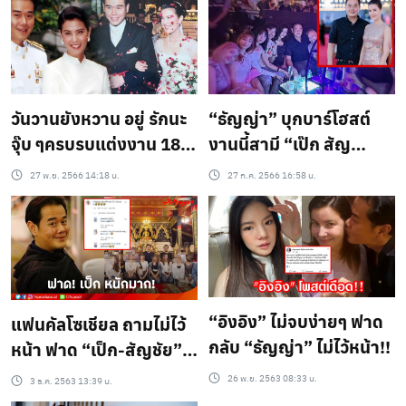
วันวานยังหวาน อยู่ รักนะ
“ธัญญ่า” บุกบาร์โฮสต์
จุ๊บ ๆครบรบแต่งงาน 18 ปี
งานนี้สามี “เป๊ก สัญ
‘เป็ก’ เล่า โดนด่าตั้งแต่วัน
ชัย”ต้องตามเฝ้า
27 พ.ย. 2566 14:18 น.
27 ก.ค. 2566 16:58 น.
แรกจนถึงวันนี้ !
“อิงอิง” ไม่จบง่ายๆ ฟาด
แฟนคัลโซเชียล ถามไม่ไว้
กลับ “ธัญญ่า” ไม่ไว้หน้า!!
หน้า ฟาด “เป็ก-สัญชัย”
หนักมาก!!
26 พ.ย. 2563 08:33 น.
3 ธ.ค. 2563 13:39 น.