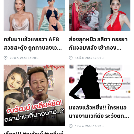
“Miss Mexico is a Fake
Winner”
กลับมาแล้วแพรวา AF8
ส่องลุคหมิว ลลิตา ภรรยา
สวยสะดุ้ง ถูกทาบลงเวที
กันจอมพลัง เข้ากอง
นางงาม ปีนี้เชียร์ วีนาคว้า
ประกวดวันแรก !
20 ส.ค. 2568 15:28 น.
16 มิ.ย. 2567 12:01 น.
มง
มงลงแล้วหยิ่ง!! ใครหนอ
นางงามเวทีดัง ระวังตก
ถังข้าวสาร คำใบ้มา
17 ต.ค. 2565 16:22 น.
เพียบ..?
เดือด!!! #ณวัฒน์ #เคลียร์