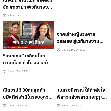
ชัด #ดราม่า #เวทีนางงาม
ลั่น ผมอยู่เฉยๆ …? (ชม
4 มี.ค. 2566 07:27 น.
คลิป)
จากเจ้าหญิงวงการ
วอลเลย์ สู่เวทีนางงาม
ระดับโลก
3 ต.ค. 2562 09:47 น.
“เฌอเอม” เคลื่อนไหว
ถามเดือด ทำไม สลายม็อบ
รุนแรง!
2 ก.พ. 2564 15:23 น.
เปิดวาป!! 30คนสุดท้า
แนท อนิพรณ์ ให้กำลังใจ
ยมิสทิฟฟานี่ในรอบชุดว่าย
พี่สาวหลังพลาดมงกุฎ เชื่อ
น้ำ สวยสะพรึง เซ็กซี่สุดๆ
ว่า นิ้ง โศภิดา Miss
7 ก.ค. 2561 12:09 น.
6 ก.ค. 2561 11:34 น.
Universe Thailand