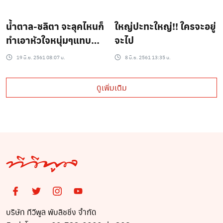
2018 สามารถพัฒนาตัว
น้ำตาล-ชลิตา จะลุคไหนก็
ใหญ่ปะทะใหญ่!! ใครจะอยู่
เองได้
ทำเอาหัวใจหนุ่มๆแทบ
จะไป
ละลาย!!
19 มิ.ย. 2561 08:07 น.
8 มิ.ย. 2561 13:35 น.
ดูเพิ่มเติม
บริษัท ทีวีพูล พับลิชชิ่ง จำกัด