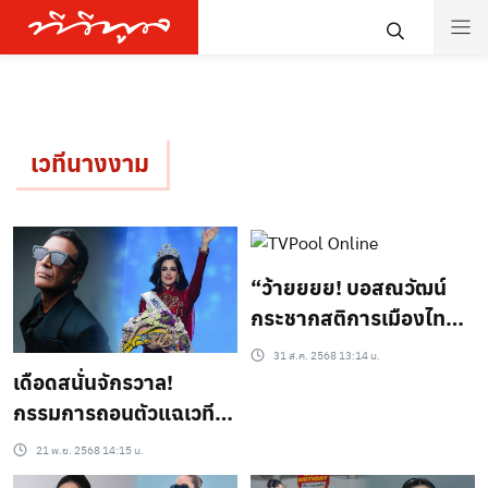
เวทีนางงาม
“ว้ายยยย! บอสณวัฒน์
กระชากสติการเมืองไทย –
ลั่น “พรรคประชาชนจะ
31 ส.ค. 2568 13:14 น.
เลือกใครต้องคิดให้ดี!” 🔥
เดือดสนั่นจักรวาล!
กรรมการถอนตัวแฉเวที
Miss Universe 2025
21 พ.ย. 2568 14:15 น.
“ล็อกมง”? ซัดตรง ๆ