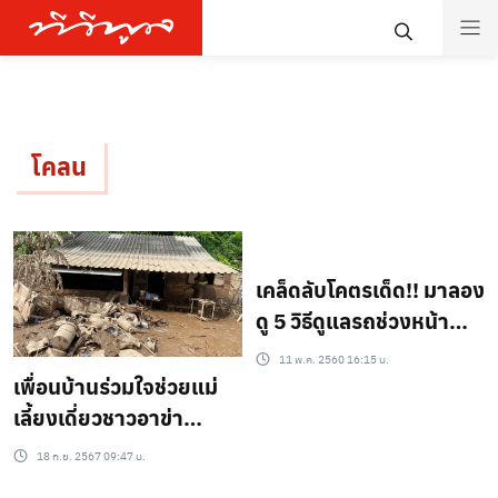
โคลน
เคล็ดลับโคตรเด็ด!! มาลอง
ดู 5 วิธีดูแลรถช่วงหน้า
ฝน…ให้เปื้อนน้อยที่สุด!!
11 พ.ค. 2560 16:15 น.
เจ๋งๆแบบนี้ต้องลองดู!
เพื่อนบ้านร่วมใจช่วยแม่
เลี้ยงเดี่ยวชาวอาข่า
ทำความสะอาดบ้านหลัง
18 ก.ย. 2567 09:47 น.
ถูกน้ำท่วมเกือบมิดหลังคา