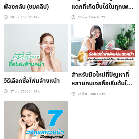
ฟ้องกลับ (ชมคลิป)
แตกที่เกิดขึ้นได้ในทุกเพศ
ทุกวัย
18 ก.ค. 2566 05:17 น.
30 มิ.ย. 2566 16:23 น.
สำหรับมือใหม่ที่ปัญหาที่
วิธีเลือกซื้อโฟมล้างหน้า
หลายคนเจอคือเริ่มต้นไม่
ถูกว่าต้องลงอะไรก่อน-
27 มิ.ย. 2566 14:28 น.
26 มิ.ย. 2566 17:39 น.
หลัง