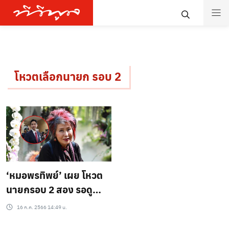
โหวตเลือกนายก รอบ 2
‘หมอพรทิพย์’ เผย โหวต
นายกรอบ 2 สอง รอดู
สถานการณ์ ยืนยัน ยังยึด
16 ก.ค. 2566 14:49 น.
มั่นใช้หลักการเดิม ปิดสวิ