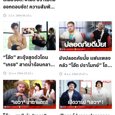
ออกตอบชัด! ความสัมพันธ์
‘ซานิ’ใช่ไหม? (ชมคลิป)
2 มี.ค. 2566 06:10 น.
“โอ๊ต” สะดุ้งสุดตัวโดน
ยังปลอดภัยมั้ย แฟนเพลง
“เกรซ” สาดน้ำร้อนกลาง
กลัว “โอ๊ต ปราโมทย์” โดน
หลัง ก่อนจะปฐมพยาบาล
อุ้ม
12 ม.ค. 2566 15:22 น.
8 พ.ค. 2564 15:47 น.
ด้วยความหวาน