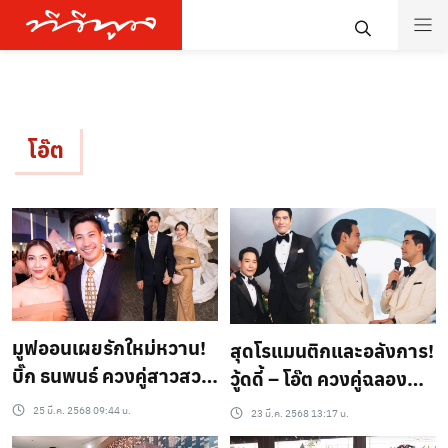
โอ๊ต
มูฟออนเผยรักใหม่หวาน!
สุดโรแมนติกและอลังการ!
บิ๊ก ธนพนธ์ ควงคู่สาวสวย
วู้ดดี้ – โอ๊ต ควงคู่ฉลอง
ร่วมงานวิวาห์ วู้ดดี้-โอ๊ต
สมรส
25 มี.ค. 2568 09:44 น.
23 มี.ค. 2568 13:17 น.
เพื่อนคนบันเทิงแห่แซว