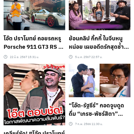
โอ๊ต ปราโมทย์ ถอยรถหรู
ย้อนคลิป กิ้กกี้ ในจีบหนู
Porsche 911 GT3 RS รุ่น
หน่อย เผยอดีตรักสุดช้ำ
ใหม่ล่าสุด แฟนๆ แห่แซว
หลังเลิกกับนักร้องดัง ใคร
22 มิ.ย. 2567 15:31 น.
5 ม.ค. 2567 22:57 น.
สมฐานะผู้บริหาร “โคตร
คือมือที่สามกันแน่?
คูล”
“โอ๊ต-รัฐธีร์” กอดจูบดูด
ดื่ม “เกรซ-พัชร์สิตา”
สารภาพรักแม่ค้า
7 ก.พ. 2566 11:30 น.
ปลาร้า!!!
เคลียร์ชัด! #โอ๊ต ปราโมทย์