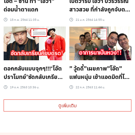
โอ๊ต – ซานิ ทำ “เอวา”
เปิดวาร์ป เอวา ปวรวรรณ
ต่อมน้ำตาแตก
สาวสวย ที่กำลังถูกจับตา
มองว่า โอ๊ต ปราโมทย์ แอบ
15 ก.พ. 2564 11:35 น.
21 ม.ค. 2564 14:55 น.
ปลื้ม !!
ตอกกลับแบบจุกๆ!!!‘โอ๊ต
” วู้ดดี้”เผยภาพ”โอ๊ต”
ปราโมทย์’ซัดกลับเกรียน
แฟนหนุ่ม เข้าแอดมิตที่โรง
คีย์บอร์ด หลังโดนด่าเรื่อง
พยาบาลอาการน่าเป็น
19 ต.ค. 2563 10:36 น.
22 ก.ค. 2563 11:44 น.
การเมือง?
ห่วง!!!
ดูเพิ่มเติม