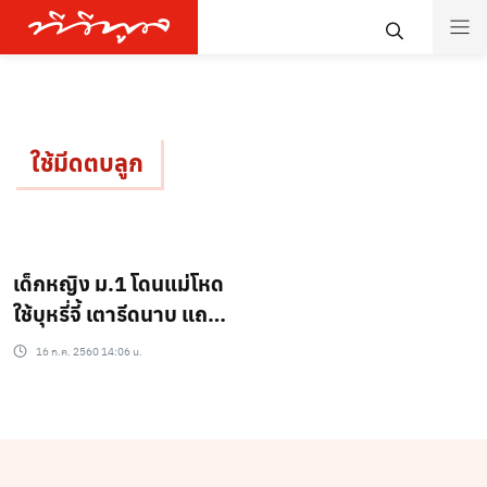
ใช้มีดตบลูก
เด็กหญิง ม.1 โดนแม่โหด
ใช้บุหรี่จี้ เตารีดนาบ แถม
ใช้มีดปังตอตบปากแตกอีก
16 ก.ค. 2560 14:06 น.