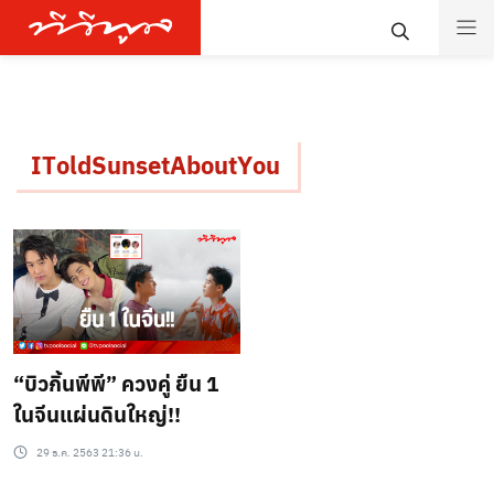
IToldSunsetAboutYou
“บิวกิ้นพีพี” ควงคู่ ยืน 1
ในจีนแผ่นดินใหญ่!!
29 ธ.ค. 2563 21:36 น.