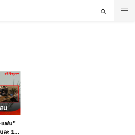
่า-แฟน”
คนละ 1