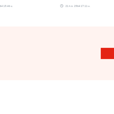
แสนบาท
64 15:46 น.
21 ก.ย. 2564 17:11 น.