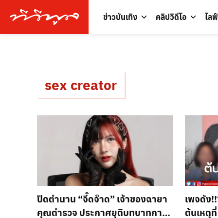
ข่าวบันเทิง
คลิปวิดีโอ
ไลฟ
sex creator
ปิดตำนาน “จี๊ดจ๊าด” เจ้าของฉายา
เพจดัง!!
คุณตำรวจ ประกาศยุติบทบาทการ
ต้นเหตุท