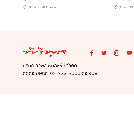
เป็น Sex Creator หลังเลิกทำคอน
3 ก.พ. 2568 11:47 น.
23 ก.ย. 25
เทนต์หวิวแล้ว
บริษัท ทีวีพูล พับลิชชิ่ง จำกัด
ติดต่อโฆษณา 02-733-9000 ต่อ 308